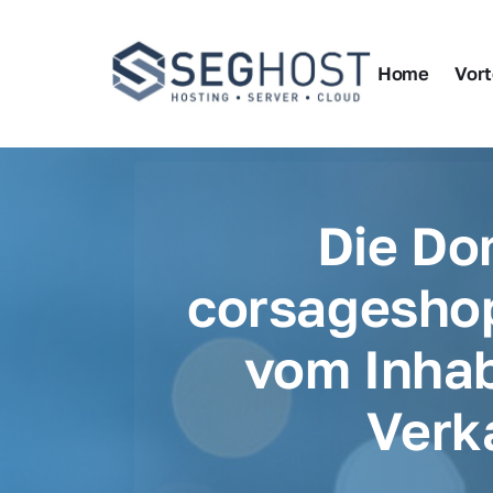
Home
Vort
Die Do
corsageshop
vom Inhab
Verk