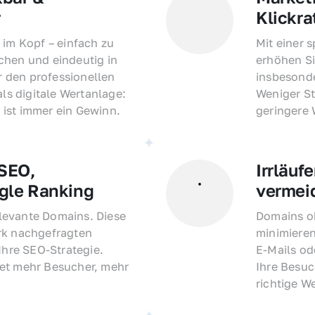
r
Klickra
 im Kopf – einfach zu 
Mit einer 
hen und eindeutig in 
erhöhen Si
den professionellen 
insbesonde
als digitale Wertanlage: 
Weniger St
ist immer ein Gewinn.
geringere
EO, 
Irrläufe
gle Ranking
vermei
evante Domains. Diese 
Domains oh
rk nachgefragten 
minimieren
Ihre SEO-Strategie. 
E-Mails o
et mehr Besucher, mehr 
Ihre Besuc
richtige W