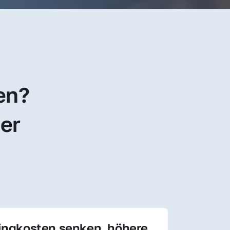
en? 
er 
ingkosten senken, höhere 