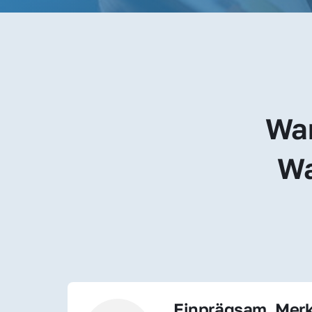
War
Wa
Einprägsam, Merk