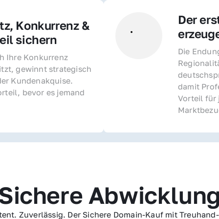
Der ers
z, Konkurrenz & 
erzeug
il sichern 
Die Endung 
 Ihre Konkurrenz 
Regionalit
itzt, gewinnt strategisch 
deutschspr
er Kundenakquise. 
damit Profe
rteil, bevor es jemand 
Vorteil fü
Marktbezu
Sichere Abwicklun
ent. Zuverlässig. Der Sichere Domain-Kauf mit Treuhand-