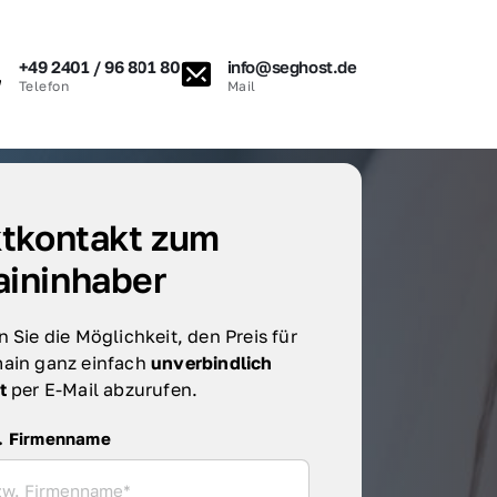
+49 2401 / 96 801 80
info@seghost.de
Telefon
Mail
tkontakt zum 
ininhaber
 Sie die Möglichkeit, den Preis für 
ain ganz einfach 
unverbindlich 
t 
per E-Mail abzurufen.
irmenname
. Firmenname