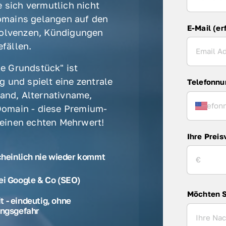
 sich vermutlich nicht 
mains gelangen auf den 
E-Mail (er
olvenzen, Kündigungen 
fällen. 
e Grundstück" ist 
 und spielt eine zentrale 
Telefonn
rand, Alternativname, 
omain - diese Premium-
 einen echten Mehrwert! 
Ihre Preis
cheinlich nie wieder kommt
ei Google & Co (SEO)
Möchten S
 - eindeutig, ohne
ngsgefahr